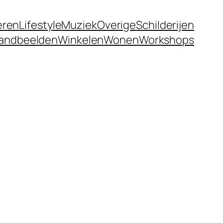
eren
Lifestyle
Muziek
Overige
Schilderijen
andbeelden
Winkelen
Wonen
Workshops