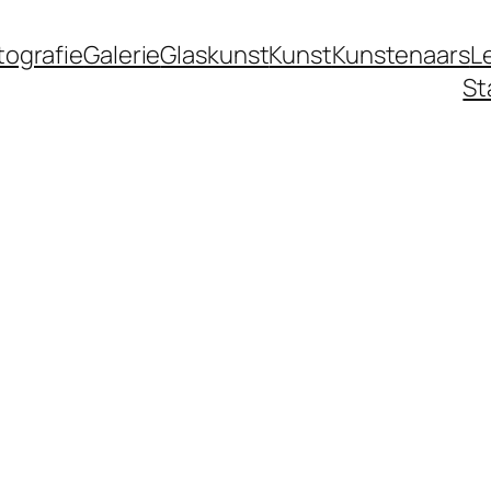
tografie
Galerie
Glaskunst
Kunst
Kunstenaars
L
St