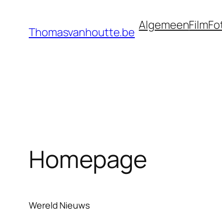
Ga
Algemeen
Film
Fo
naar
Thomasvanhoutte.be
de
inhoud
Homepage
Wereld Nieuws