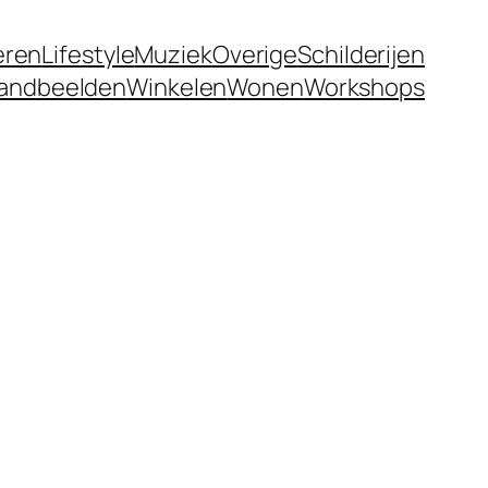
eren
Lifestyle
Muziek
Overige
Schilderijen
andbeelden
Winkelen
Wonen
Workshops