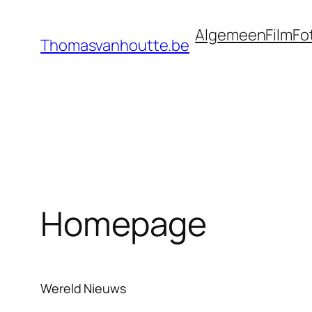
Ga
Algemeen
Film
Fo
naar
Thomasvanhoutte.be
de
inhoud
Homepage
Wereld Nieuws