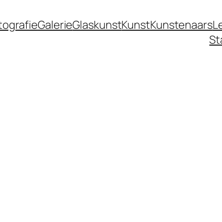
tografie
Galerie
Glaskunst
Kunst
Kunstenaars
L
St