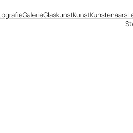
tografie
Galerie
Glaskunst
Kunst
Kunstenaars
L
St