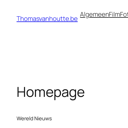
Ga
Algemeen
Film
Fo
naar
Thomasvanhoutte.be
de
inhoud
Homepage
Wereld Nieuws