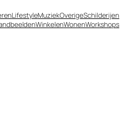
eren
Lifestyle
Muziek
Overige
Schilderijen
andbeelden
Winkelen
Wonen
Workshops