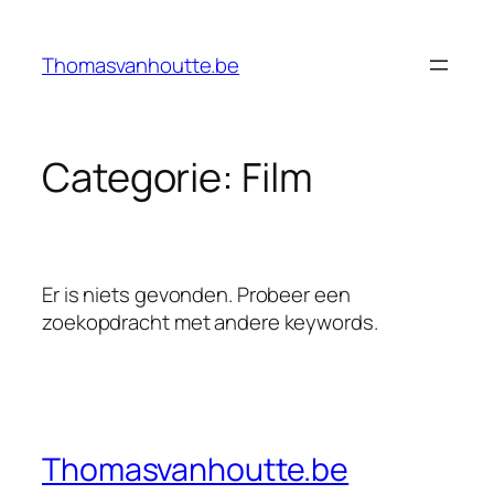
Ga
naar
Thomasvanhoutte.be
de
inhoud
Categorie:
Film
Er is niets gevonden. Probeer een
zoekopdracht met andere keywords.
Thomasvanhoutte.be